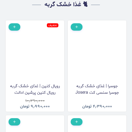
🐈 غذا خشک گربه
تخفیف
جوسرا | غذای خشک گربه
رویال کنین | غذای خشک گربه
جوسرا سنسی کت Josera
رویال کنین پرشین ادالت
Sensicat وزن 2 کیلوگرم
Royal Canin Persian Adult
۱۰٫۲۹۰٫۰۰۰
وزن 2 کیلوگرم
۴٫۳۹۰٫۰۰۰
تومان
۹٫۹۹۰٫۰۰۰
تومان