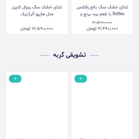
غذای خشک سگ بالغ رفلکس
غذای خشک سگ رویال کنین
Reflex با طعم بره، برنج و
مدل هایپو آلرژنیک
سبزیجات وزن 3 کیلوگرم
Hypoallergenic وزن 2
۳٫۵۹۰٫۰۰۰
کیلوگرم
۳٫۴۹۰٫۰۰۰
تومان
۱۲٫۵۹۰٫۰۰۰
تومان
تشویقی گربه