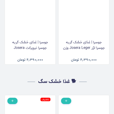
جوسرا | غذای خشک گربه
جوسرا | غذای خشک گربه
جوسرا لژر Josera Leger وزن
جوسرا نیچرکت Josera
2 کیلوگرم
NatureCat وزن 2 کیلوگرم
۴٫۳۹۰٫۰۰۰
تومان
۴٫۳۹۰٫۰۰۰
تومان
🐕 غذا خشک سگ
تخفیف