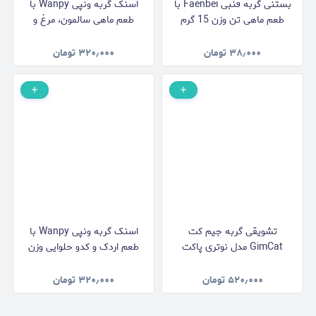
بستنی گربه فنبی Faenbei با
اسنک گربه ونپی Wanpy با
طعم ماهی تن وزن 15 گرم
طعم ماهی سالمون، مرغ و
هویج وزن 90 گرم
۳۸٫۰۰۰
تومان
۳۲۰٫۰۰۰
تومان
تشویقی گربه جیم کت
اسنک گربه ونپی Wanpy با
GimCat مدل نوتری پاکت
طعم اردک و کدو حلوایی وزن
دنتال Nutri Pocket Dental با
90 گرم
طعم مرغ وزن 60 گرم
۵۲۰٫۰۰۰
تومان
۳۲۰٫۰۰۰
تومان