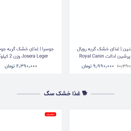
نین | غذای خشک گربه رویال
جوسرا | غذای خشک گربه جوسر
کنین پرشین ادالت Royal Canin
Josera Leger وزن 2 کیلوگرم
Persia وزن 2 کیلوگرم
۱۰٫۲۹۰
۹٫۹۹۰٫۰۰۰
تومان
۴٫۳۹۰٫۰۰۰
تومان
🐕 غذا خشک سگ
تخفیف