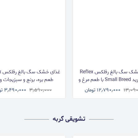
غذای خشک سگ بالغ رفلکس Reflex
اسمال برید Small Breed با طعم مرغ و
برنج وزن 15 کیلوگرم
کیلوگرم
۱۳٫۰۹۰
۱۲٫۷۹۰٫۰۰۰
تومان
۳٫۵۹۰٫۰۰۰
۳٫۴۹۰٫۰۰۰
تو
تشویقی گربه