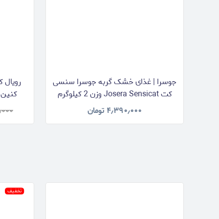
جوسرا | غذای خشک گربه جوسرا سنسی
رویال ک
کت Josera Sensicat وزن 2 کیلوگرم
n Adult
۴٫۳۹۰٫۰۰۰
تومان
٫۰۰۰
تخفیف