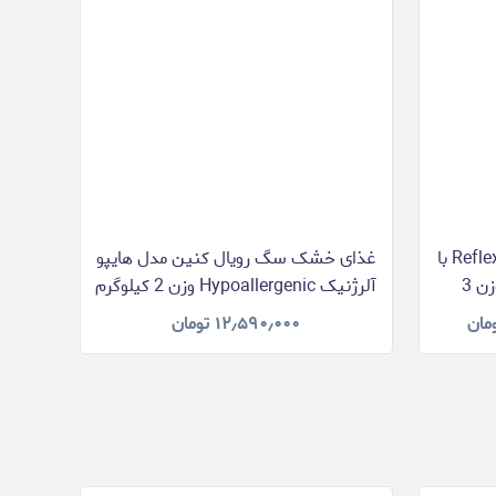
غذای خشک سگ بالغ رفلکس Reflex با
غذای خشک سگ رویال کنین مدل هایپو
طعم بره، برنج و سبزیجات وزن 3
آلرژنیک Hypoallergenic وزن 2 کیلوگرم
مان
۱۲٫۵۹۰٫۰۰۰
تومان