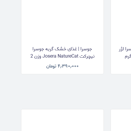
ا لژر
جوسرا | غذای خشک گربه جوسرا
نیچرکت Josera NatureCat وزن 2
کیلوگرم
۴٫۳۹۰٫۰۰۰
تومان