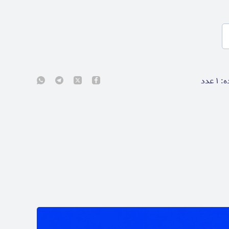
ه:
۱
عدد