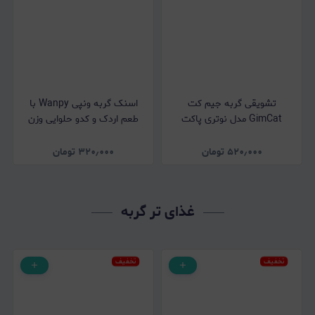
تشویقی گربه جیم کت
اسنک گربه ونپی Wanpy با
GimCat مدل نوتری پاکت
طعم اردک و کدو حلوایی وزن
دنتال Nutri Pocket Dental با
90 گرم
طعم مرغ وزن 60 گرم
۵۲۰٫۰۰۰
تومان
۳۲۰٫۰۰۰
تومان
غذای تر گربه
تخفیف
تخفیف