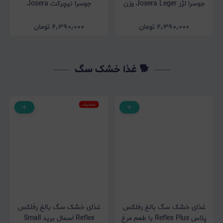
جوسرا لژر Josera Leger وزن
جوسرا نیچرکت Josera
2 کیلوگرم
NatureCat وزن 2 کیلوگرم
۴٫۳۹۰٫۰۰۰
تومان
۴٫۳۹۰٫۰۰۰
تومان
🐕 غذا خشک سگ
تخفیف
غذای خشک سگ بالغ رفلکس
غذای خشک سگ بالغ رفلکس
پلاس Reflex Plus با طعم مرغ
Reflex اسمال برید Small