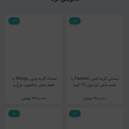
بستنی گربه فنبی Faenbei با
اسنک گربه ونپی Wanpy با
طعم ماهی تن وزن 15 گرم
طعم ماهی سالمون، مرغ و
هویج وزن 90 گرم
۳۸٫۰۰۰
تومان
۳۲۰٫۰۰۰
تومان