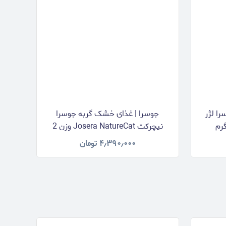
ا لژر
جوسرا | غذای خشک گربه جوسرا
نیچرکت Josera NatureCat وزن 2
کیلوگرم
۴٫۳۹۰٫۰۰۰
تومان