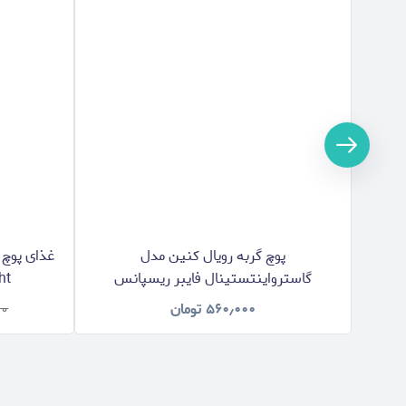
پوچ گربه رویال کنین مدل
غذای پوچ 
گاسترواینتستینال فایبر ریسپانس
ight
Gastrointestinal Fiber response وزن 85
۵۶۰٫۰۰۰
تومان
۰۰
گرم