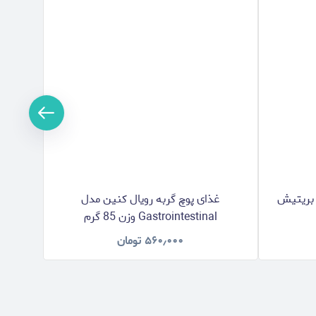
 بریتیش
غذای پوچ گربه رویال کنین مدل
Gastrointestinal وزن 85 گرم
مدل  Skin
۵۶۰٫۰۰۰
تومان