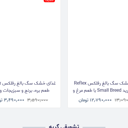
تخفیف
غذای خشک سگ بالغ رفلکس Reflex
اسمال برید Small Breed با طعم مرغ و
برنج وزن 15 کیلوگرم
کیلوگرم
۱۳٫۰۹۰
۱۲٫۷۹۰٫۰۰۰
تومان
۳٫۵۹۰٫۰۰۰
۳٫۴۹۰٫۰۰۰
تو
تشویقی گربه