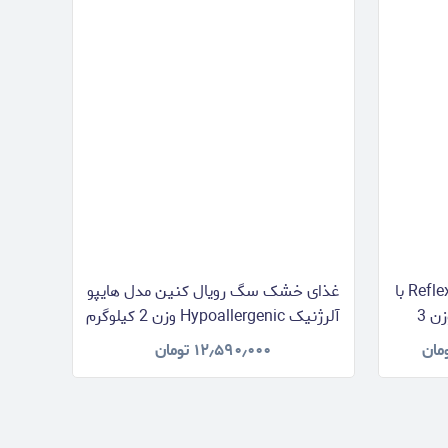
غذای خشک سگ بالغ رفلکس Reflex با
غذای خشک سگ رویال کنین مدل هایپو
طعم بره، برنج و سبزیجات وزن 3
آلرژنیک Hypoallergenic وزن 2 کیلوگرم
مان
۱۲٫۵۹۰٫۰۰۰
تومان