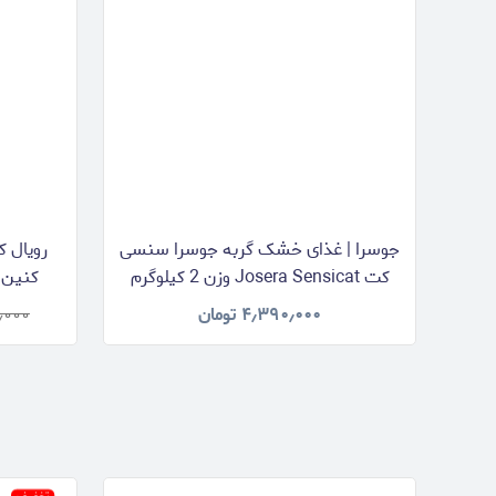
جوسرا | غذای خشک گربه جوسرا سنسی
رویال ک
کت Josera Sensicat وزن 2 کیلوگرم
n Adult
۴٫۳۹۰٫۰۰۰
تومان
٫۰۰۰