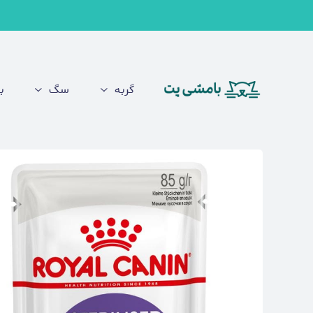
گربه
سگ
ب