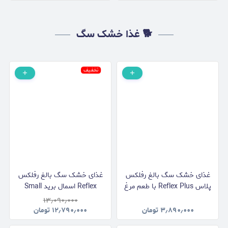
🐕 غذا خشک سگ
تخفیف
غذای خشک سگ بالغ رفلکس
غذای خشک سگ بالغ رفلکس
پلاس Reflex Plus با طعم مرغ
Reflex اسمال برید Small
وزن 3 کیلوگرم
Breed با طعم مرغ و برنج وزن
۱۳٫۰۹۰٫۰۰۰
15 کیلوگرم
۳٫۸۹۰٫۰۰۰
تومان
۱۲٫۷۹۰٫۰۰۰
تومان