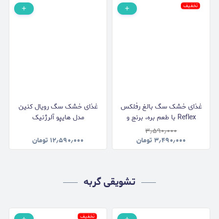
تخفیف
غذای خشک سگ بالغ رفلکس
غذای خشک سگ رویال کنین
Reflex با طعم بره، برنج و
مدل هایپو آلرژنیک
سبزیجات وزن 3 کیلوگرم
Hypoallergenic وزن 2
۳٫۵۹۰٫۰۰۰
کیلوگرم
۳٫۴۹۰٫۰۰۰
تومان
۱۲٫۵۹۰٫۰۰۰
تومان
تشویقی گربه
تخفیف