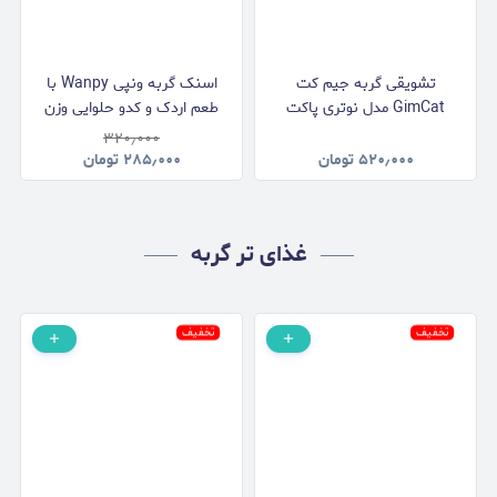
تشویقی گربه جیم کت
اسنک گربه ونپی Wanpy با
GimCat مدل نوتری پاکت
طعم اردک و کدو حلوایی وزن
دنتال Nutri Pocket Dental با
90 گرم
۳۲۰٫۰۰۰
طعم مرغ وزن 60 گرم
۵۲۰٫۰۰۰
تومان
۲۸۵٫۰۰۰
تومان
غذای تر گربه
تخفیف
تخفیف