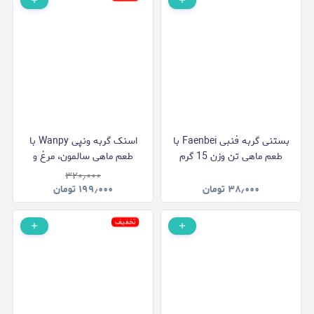
بستنی گربه فنبی Faenbei با
اسنک گربه ونپی Wanpy با
طعم ماهی تن وزن 15 گرم
طعم ماهی سالمون، مرغ و
هویج وزن 90 گرم
۳۲۰٫۰۰۰
۳۸٫۰۰۰
تومان
۱۹۹٫۰۰۰
تومان
تخفیف