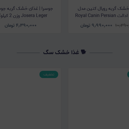
خشک گربه رویال کنین مدل
جوسرا | غذای خشک گربه جوسر
پرشین ادالت Royal Canin Persian
Josera Leger وزن 2 کیلوگرم
Adult وزن 2 کیلوگرم
۱۰٫۲۹۰
۹٫۹۹۰٫۰۰۰
تومان
۴٫۳۹۰٫۰۰۰
تومان
🐕 غذا خشک سگ
تخفیف