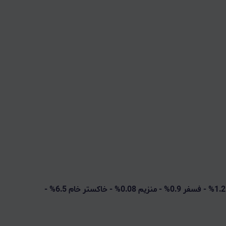
پروتئین 30% - چربی 12% - فیبر خام 3% - کلسیم 1.2% - فسفر 0.9% - منزیم 0.08% - خاکستر خام 6.5% -