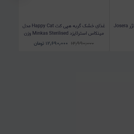
جوسرا | غذای خشک گربه جوسرا لژر Josera
غذای خشک گربه هپی کت Happy Cat مدل
مینکاس استرلایزد Minkas Sterilised وزن
کتلوکس x
10 کیلوگرم
۱۲٫۹۹۰٫۰۰۰
۱۲٫۶۹۰٫۰۰۰
تومان