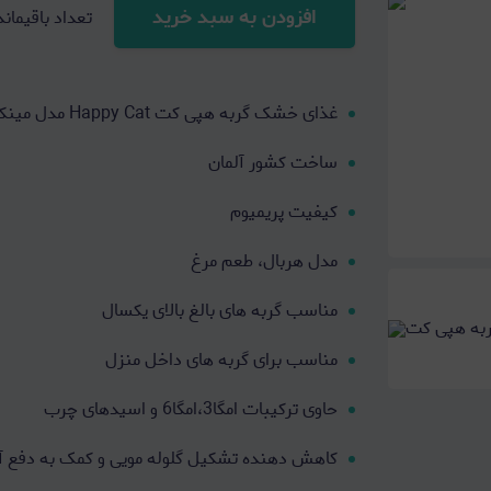
افزودن به سبد خرید
تعداد باقیماند
غذای خشک گربه هپی کت Happy Cat مدل مینکاس هربال کنترل Minkas Hairball Control
ساخت کشور آلمان
کیفیت پریمیوم
مدل هربال، طعم مرغ
مناسب گربه های بالغ بالای یکسال
مناسب برای گربه های داخل منزل
حاوی ترکیبات امگا3،امگا6 و اسیدهای چرب
کاهش دهنده تشکیل گلوله مویی و کمک به دفع آ