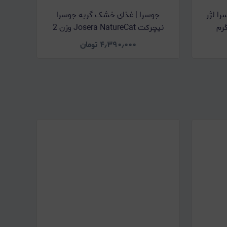
ا لژر
جوسرا | غذای خشک گربه جوسرا
نیچرکت Josera NatureCat وزن 2
کیلوگرم
۴٫۳۹۰٫۰۰۰
تومان