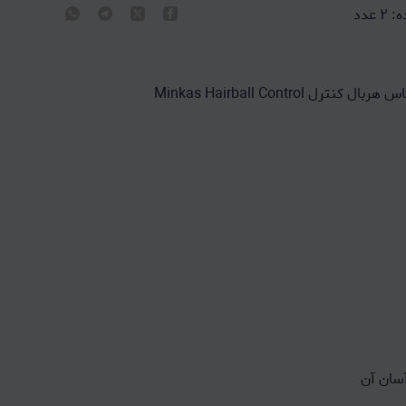
ه:
۲
عدد
سان آن