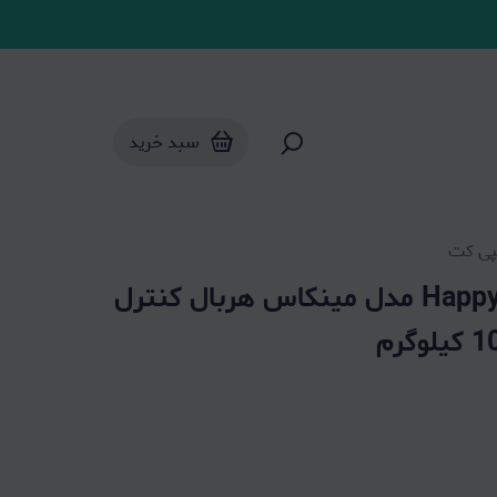
سبد خرید
پی کت
غذای خشک گربه هپی کت Happy Cat مدل مینکاس هربال کنترل