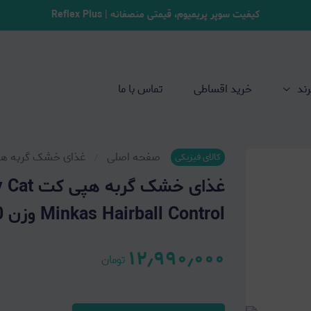
کیفیت سوپر پریمیوم، قیمتی منصفانه | Reflex Plus
رند
خرید اقساطی
تماس با ما
صفحه اصلی
غذای خشک گربه ه
کالای فیزیکی
Minkas Hairball Control وزن 10 کیلوگرم
۱۲٫۹۹۰٫۰۰۰
تومان