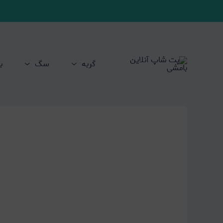
گربه
سگ
ب