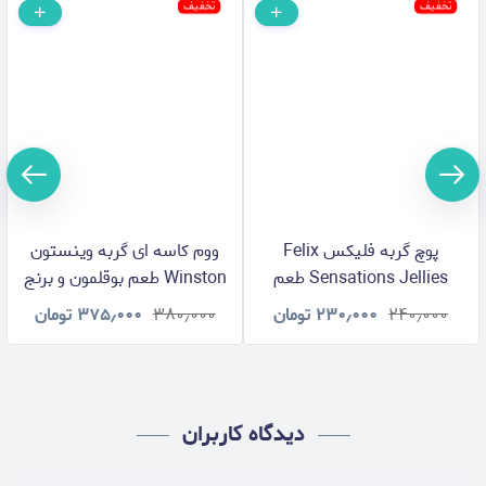
تخفیف
تخفیف
پوچ گربه فلیکس Felix
ووم کاسه ای گربه وینستون
Sensations Jellies طعم
Winston طعم بوقلمون و برنج
گوشت و گوجه مدل ژله ای
وزن 100 گرم
۲۴۰٫۰۰۰
۲۳۰٫۰۰۰
تومان
۳۸۰٫۰۰۰
۳۷۵٫۰۰۰
تومان
وزن 85 گرم
دیدگاه کاربران