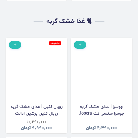
🐈 غذا خشک گربه
تخفیف
جوسرا | غذای خشک گربه
رویال کنین | غذای خشک گربه
جوسرا سنسی کت Josera
رویال کنین پرشین ادالت
Sensicat وزن 2 کیلوگرم
Royal Canin Persian Adult
۱۰٫۲۹۰٫۰۰۰
وزن 2 کیلوگرم
۴٫۳۹۰٫۰۰۰
تومان
۹٫۹۹۰٫۰۰۰
تومان