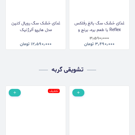
غذای خشک سگ بالغ رفلکس
غذای خشک سگ رویال کنین
Reflex با طعم بره، برنج و
مدل هایپو آلرژنیک
سبزیجات وزن 3 کیلوگرم
Hypoallergenic وزن 2
۳٫۵۹۰٫۰۰۰
کیلوگرم
۳٫۴۹۰٫۰۰۰
تومان
۱۲٫۵۹۰٫۰۰۰
تومان
تشویقی گربه
تخفیف