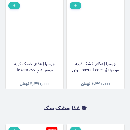
جوسرا | غذای خشک گربه
جوسرا | غذای خشک گربه
جوسرا لژر Josera Leger وزن
جوسرا نیچرکت Josera
2 کیلوگرم
NatureCat وزن 2 کیلوگرم
۴٫۳۹۰٫۰۰۰
تومان
۴٫۳۹۰٫۰۰۰
تومان
🐕 غذا خشک سگ
تخفیف