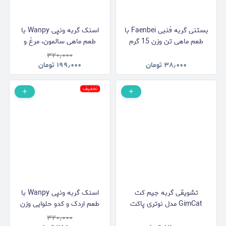
بستنی گربه فنبی Faenbei با
اسنک گربه ونپی Wanpy با
طعم ماهی تن وزن 15 گرم
طعم ماهی سالمون، مرغ و
هویج وزن 90 گرم
۳۲۰٫۰۰۰
۳۸٫۰۰۰
تومان
۱۹۹٫۰۰۰
تومان
تخفیف
تشویقی گربه جیم کت
اسنک گربه ونپی Wanpy با
GimCat مدل نوتری پاکت
طعم اردک و کدو حلوایی وزن
دنتال Nutri Pocket Dental با
90 گرم
۳۲۰٫۰۰۰