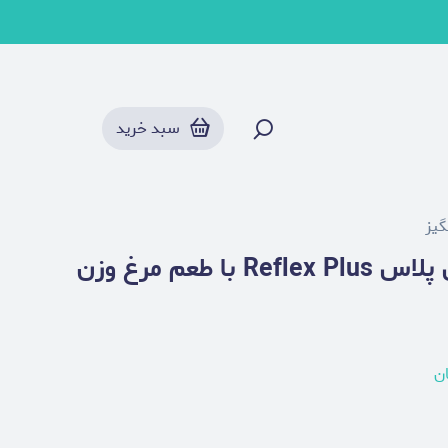
سبد خرید
یز
غذای خشک سگ جونیور رفلکس پلاس Reflex Plus با طعم مرغ وزن
ان