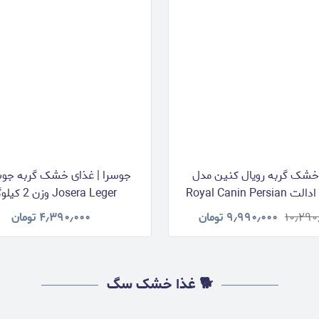
خشک گربه رویال کنین مدل
جوسرا | غذای خشک گربه جوسر
پرشین ادالت Royal Canin Persian
Josera Leger وزن 2 کیلوگرم
Adult وزن 2 کیلوگرم
۱۰٫۲۹۰
۹٫۹۹۰٫۰۰۰
تومان
۴٫۳۹۰٫۰۰۰
تومان
🐕 غذا خشک سگ