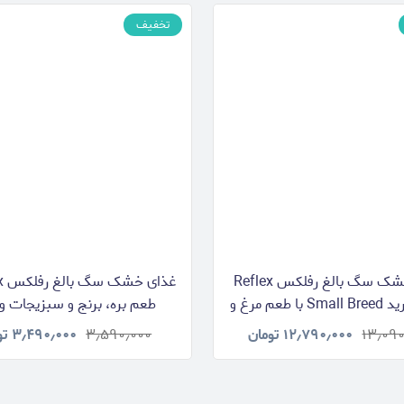
تخفیف
غذای خشک سگ بالغ رفلکس Reflex
اسمال برید Small Breed با طعم مرغ و
برنج وزن 15 کیلوگرم
کیلوگرم
۱۳٫۰۹۰
۱۲٫۷۹۰٫۰۰۰
تومان
۳٫۵۹۰٫۰۰۰
۳٫۴۹۰٫۰۰۰
تو