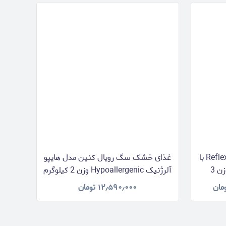
غذای خشک سگ بالغ رفلکس Reflex با
غذای خشک سگ رویال کنین مدل هایپو
طعم بره، برنج و سبزیجات وزن 3
آلرژنیک Hypoallergenic وزن 2 کیلوگرم
مان
۱۲٫۵۹۰٫۰۰۰
تومان