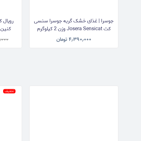
جوسرا | غذای خشک گربه جوسرا سنسی
رویال ک
کت Josera Sensicat وزن 2 کیلوگرم
n Adult
۴٫۳۹۰٫۰۰۰
تومان
٫۰۰۰
تخفیف