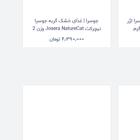
ا لژر
جوسرا | غذای خشک گربه جوسرا
نیچرکت Josera NatureCat وزن 2
کیلوگرم
۴٫۳۹۰٫۰۰۰
تومان