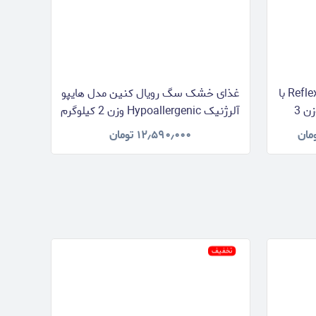
غذای خشک سگ بالغ رفلکس Reflex با
غذای خشک سگ رویال کنین مدل هایپو
طعم بره، برنج و سبزیجات وزن 3
آلرژنیک Hypoallergenic وزن 2 کیلوگرم
مان
۱۲٫۵۹۰٫۰۰۰
تومان
تخفیف