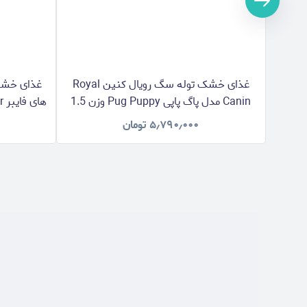
غذای خشک توله سگ رویال کنین Royal
غذای خشک
Canin مدل پاگ پاپی Pug Puppy وزن 1.5
کیلوگرم
۵٫۷۹۰٫۰۰۰
تومان