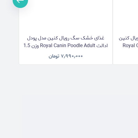
یال کنین
غذای خشک سگ رویال کنین مدل پودل
غذای 
Royal Ca
ادالت Royal Canin Poodle Adult وزن 1.5
کیلوگرم
۷٫۹۹۰٫۰۰۰
تومان
۰۰