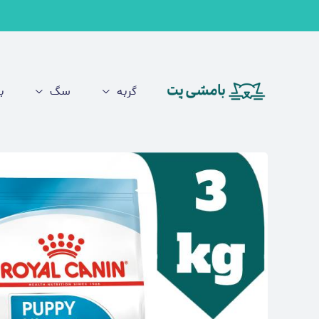
گربه
سگ
ب