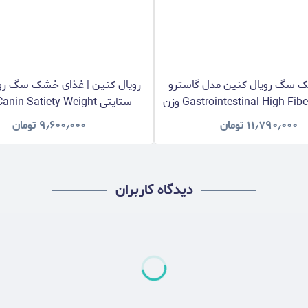
 سگ رویال کنین مدل گاسترو
رویال کنین | غذای خشک سگ رو
های فایبر Gastrointestinal High Fiber وزن
ستایتی nin Satiety Weight
2 کیلوگرم
Management وزن 1.5 کیلوگرم
۱۱٫۷۹۰٫۰۰۰
تومان
۹٫۶۰۰٫۰۰۰
تومان
دیدگاه کاربران