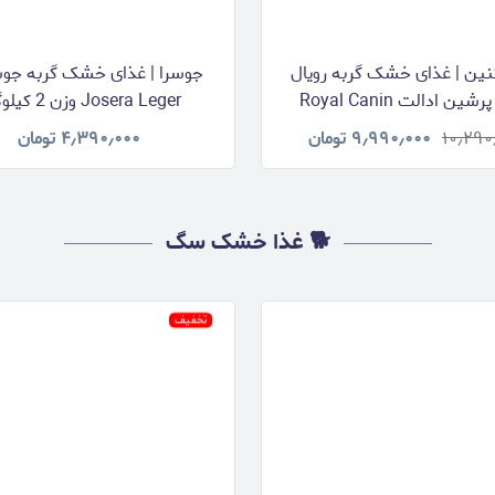
نین | غذای خشک گربه رویال
جوسرا | غذای خشک گربه جوسر
کنین پرشین ادالت Royal Canin
Josera Leger وزن 2 کیلوگرم
Persia وزن 2 کیلوگرم
۱۰٫۲۹۰
۹٫۹۹۰٫۰۰۰
تومان
۴٫۳۹۰٫۰۰۰
تومان
🐕 غذا خشک سگ
تخفیف