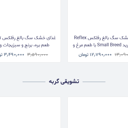
غذای خشک سگ بالغ رفلکس Reflex
اسمال برید Small Breed با طعم مرغ و
برنج وزن 15 کیلوگرم
کیلوگرم
۱۳٫۰۹۰
۱۲٫۷۹۰٫۰۰۰
تومان
۳٫۵۹۰٫۰۰۰
۳٫۴۹۰٫۰۰۰
تو
تشویقی گربه