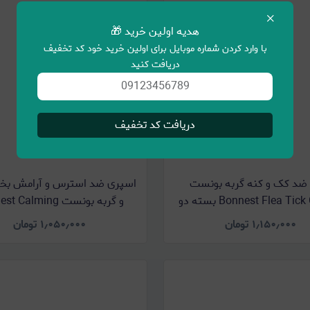
×
هدیه اولین خرید 🎁
با وارد کردن شماره موبایل برای اولین خرید خود کد تخفیف
دریافت کنید
دریافت کد تخفیف
 ضد کک و کنه گربه بونست
اسپری ضد استرس و آرامش 
Bonnest Flea Tick Collars بسته دو
و گربه بونست Calming
عددی
Spray وزن 200 میلی لیتر
۱٫۱۵۰٫۰۰۰
تومان
۱٫۰۵۰٫۰۰۰
تومان