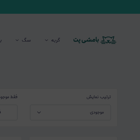
گربه
سگ
ب
ترتیب نمایش
فقط موجود
موجودی
ف