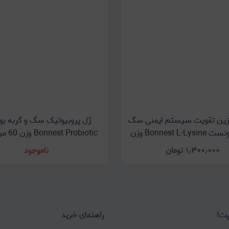
یزین تقویت سیستم ایمنی سگ
ژل پروبیوتیک سگ و گربه ب
و گربه بونست Bonnest L-Lysine وزن
Bonnest Probiotic وزن 60 میلی لیتر
60 میلی لیتر
۱٫۳۰۰٫۰۰۰
تومان
ناموجود
پت!
راهنمای خرید