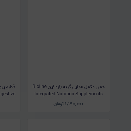
خمیر مکمل غذایی گربه بایولاین Bioline
Integrated Nutrition Supplements
iotic Digestive
Gel وزن 100 گرم
۱٫۱۹۰٫۰۰۰
تومان