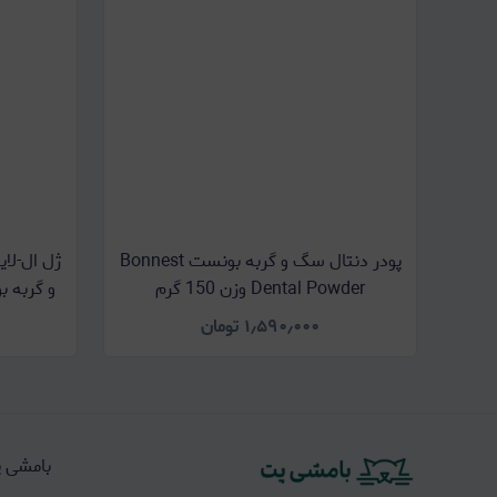
پودر دنتال سگ و گربه بونست Bonnest
ژل ال-لا
Dental Powder وزن 150 گرم
۱٫۵۹۰٫۰۰۰
تومان
بامشی 