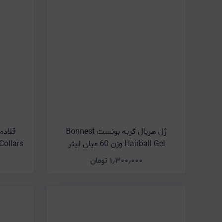
ژل هربال گربه بونست Bonnest
قلاده
Hairball Gel وزن 60 میلی لیتر
۱٫۳۰۰٫۰۰۰
تومان