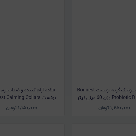
قطره پروبیوتیک گربه بونست Bonnest
قلاده آرام کننده و ضداسترس
Prob وزن 60 میلی لیتر
بونست t Calming Collars
بسته دو عددی
۱٫۲۵۰٫۰۰۰
تومان
۱٫۱۵۰٫۰۰۰
تومان