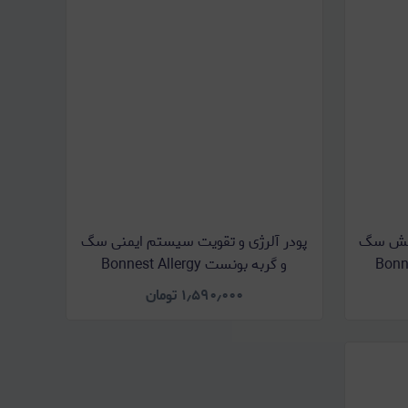
بخش سگ
پودر آلرژی و تقویت سیستم ایمنی سگ
Bonnest 
و گربه بونست Bonnest Allergy
Immune Powder وزن 150 گرم
۱٫۵۹۰٫۰۰۰
تومان