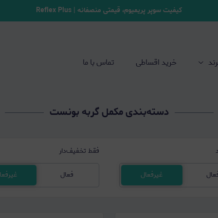
کیفیت سوپر پریمیوم، قیمتی منصفانه | Reflex Plus
رند
خرید اقساطی
تماس با ما
دسته‌بندی مکمل گربه بونست
فقط تخفیف‌دار
عال
غیرفعال
فعال
غیرفعا